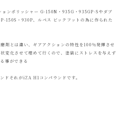
ンポリッシャー G-150N・935G・935GP-Sやダブ
P-150S・930P、ルペス ビックフットの為に作られた
磨剤とは違い、ギアアクションの特性を100％発揮させ
形状変化させて埋めて行くので、塗装にストレスを与えず
する事ができる
ドそれがiZA H1コンパウンドです。