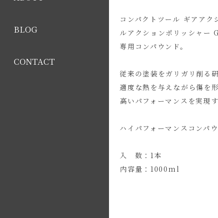
コンパクトツール ギアアクショ
BLOG
ルアクションポリッシャー G
専用コンパウンド。
CONTACT
従来の塗装をガリガリ削る研
適度な熱を与えながら傷を
高いパフォーマンスを実現
ハイパフォーマンスコンパウン
入 数：1本
内容量：1000ml