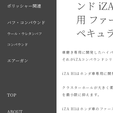
ンド iZ
ポリッシャー関連
用 ファ
バフ・コンパウンド
ペキュ
ウール・ウレタンバフ
コンパウンド
車磨き専用に開発したハイ
それがiZAコンパウンドシ
エアーガン
iZA H1はホンダ車専用に
クラスターホールが大きく
TOP
を最小限に抑えます。
iZA H1はホンダ車のファ
ABOUT