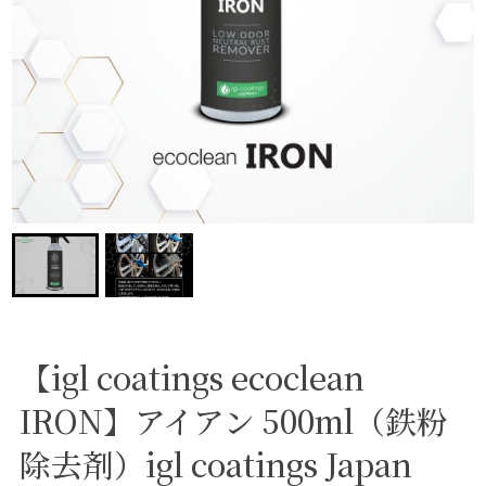
【igl coatings ecoclean
IRON】アイアン 500ml（鉄粉
除去剤）igl coatings Japan