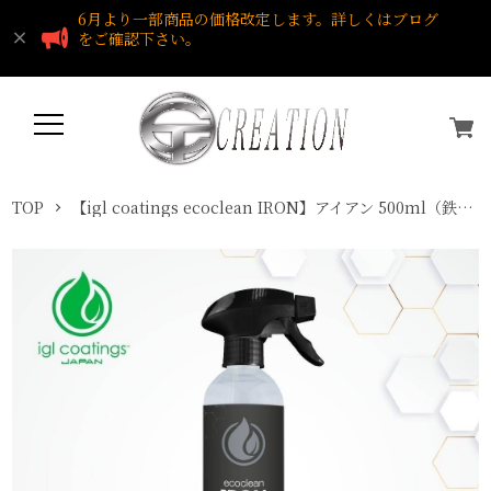
6月より一部商品の価格改定します。詳しくはブログ
をご確認下さい。
TOP
【igl coatings ecoclean IRON】アイアン 500ml（鉄粉除去剤）igl coatings Japan